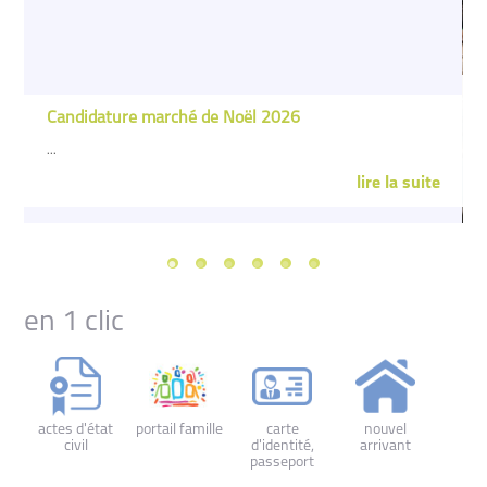
Candidature marché de Noël 2026
...
e
lire la suite
en 1 clic
actes d'état
portail famille
carte
nouvel
civil
d'identité,
arrivant
passeport