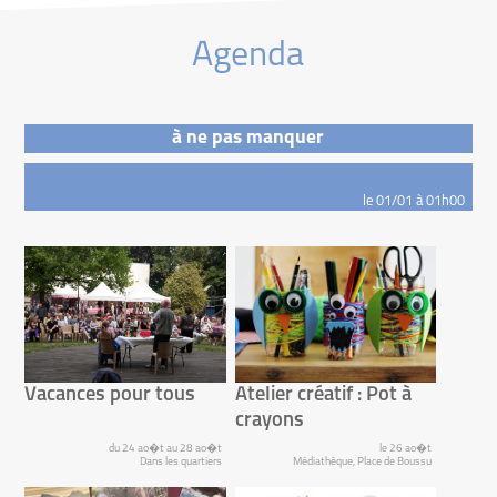
Agenda
à ne pas manquer
le 01/01 à 01h00
Vacances pour tous
Atelier créatif : Pot à
crayons
du 24 ao�t au 28 ao�t
le 26 ao�t
Dans les quartiers
Médiathèque, Place de Boussu