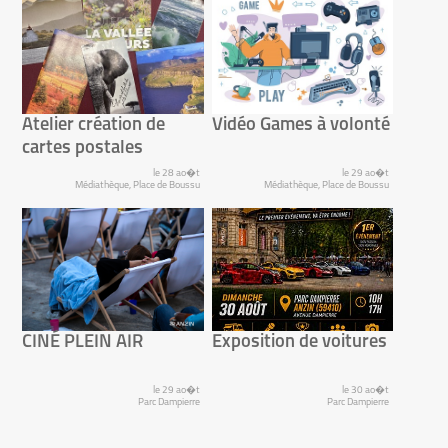
Atelier création de
Vidéo Games à volonté
cartes postales
le 28 ao�t
le 29 ao�t
Médiathèque, Place de Boussu
Médiathèque, Place de Boussu
CINÉ PLEIN AIR
Exposition de voitures
le 29 ao�t
le 30 ao�t
Parc Dampierre
Parc Dampierre