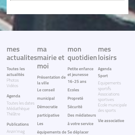
mes
ma
mon
mes
actualites
mairie et
quotidien
loisirs
moi
Toutes les
Petite enfance
Agenda
actualités
et jeunesse
Sport
Présentation de
Photos
16-25 ans
la ville
Equipements
Vidéos
sportifs
Le conseil
Ecoles
Associations
Agenda
municipal
Propreté
sportives
Toutes les dates
Ecole municipale
Démocratie
Sécurité
Médiathèque
des sports
Théâtre
participative
Des médiateurs
Vie associative
Les
à votre service
Publications
Anzin'mag
équipements de
Se déplacer