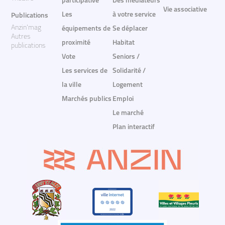
participative
Des médiateurs
Vie associative
Les
à votre service
Publications
Anzin'mag
équipements de
Se déplacer
Autres
proximité
Habitat
publications
Vote
Seniors /
Les services de
Solidarité /
la ville
Logement
Marchés publics
Emploi
Le marché
Plan interactif