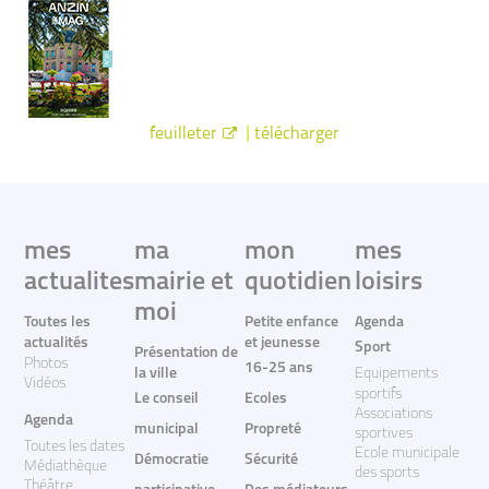
|
feuilleter
télécharger
mes
ma
mon
mes
actualites
mairie et
quotidien
loisirs
moi
Toutes les
Petite enfance
Agenda
actualités
et jeunesse
Sport
Présentation de
Photos
16-25 ans
la ville
Equipements
Vidéos
sportifs
Le conseil
Ecoles
Associations
Agenda
municipal
Propreté
sportives
Toutes les dates
Ecole municipale
Démocratie
Sécurité
Médiathèque
des sports
Théâtre