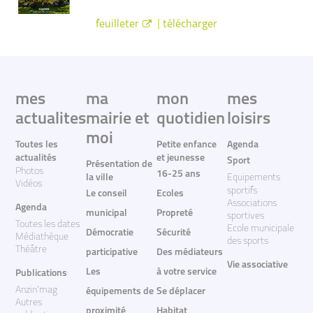
|
feuilleter
télécharger
mes
ma
mon
mes
actualites
mairie et
quotidien
loisirs
moi
Toutes les
Petite enfance
Agenda
actualités
et jeunesse
Sport
Présentation de
Photos
16-25 ans
la ville
Equipements
Vidéos
sportifs
Le conseil
Ecoles
Associations
Agenda
municipal
Propreté
sportives
Toutes les dates
Ecole municipale
Démocratie
Sécurité
Médiathèque
des sports
Théâtre
participative
Des médiateurs
Vie associative
Les
à votre service
Publications
Anzin'mag
équipements de
Se déplacer
Autres
proximité
Habitat