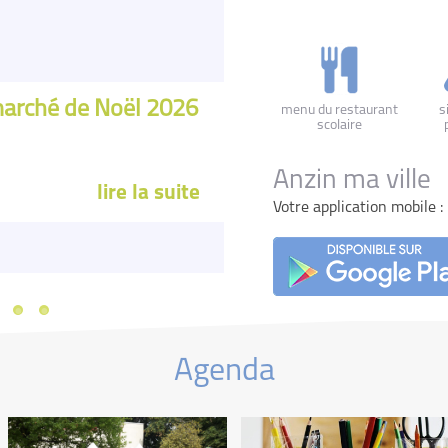
Conseil mu
La vidéo du Co
arché de Noël 2026
menu du restaurant
s
scolaire
en ligne ! Retr
liste des délibér
Anzin ma ville
lire la suite
Votre application mobile :
Agenda