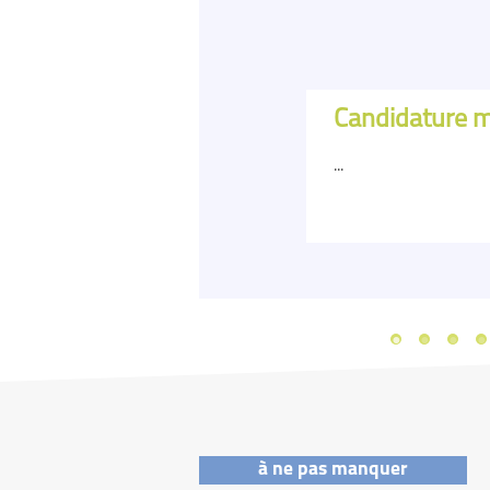
du mercredi 1er
al du 1er avril 2026
Candidature m
ci-dessous, ainsi que la
...
lire la suite
à ne pas manquer