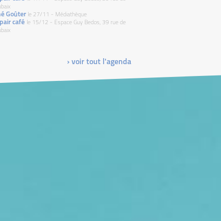
baix
né Goûter
le 27/11 - Médiathèque
pair café
le 15/12 - Espace Guy Bedos, 39 rue de
baix
› voir tout l'agenda