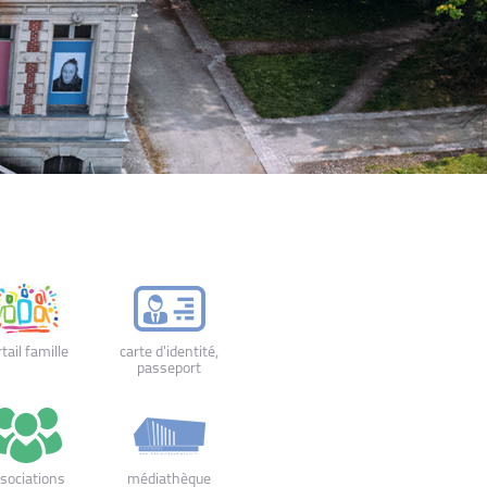
tail famille
carte d'identité,
passeport
sociations
médiathèque