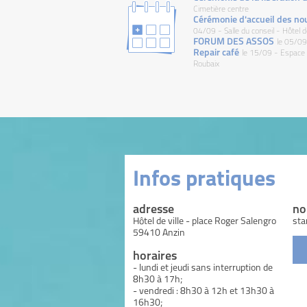
Cimetière centre
Cérémonie d'accueil des no
04/09 - Salle du conseil - Hôtel de
FORUM DES ASSOS
le 05/09
Repair café
le 15/09 - Espace
Roubaix
Infos pratiques
adresse
no
Hôtel de ville - place Roger Salengro
sta
59410 Anzin
horaires
- lundi et jeudi sans interruption de
8h30 à 17h;
- vendredi : 8h30 à 12h et 13h30 à
16h30;