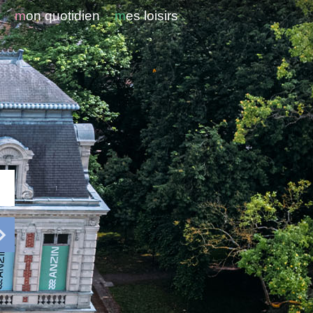
i
mon quotidien
mes loisirs