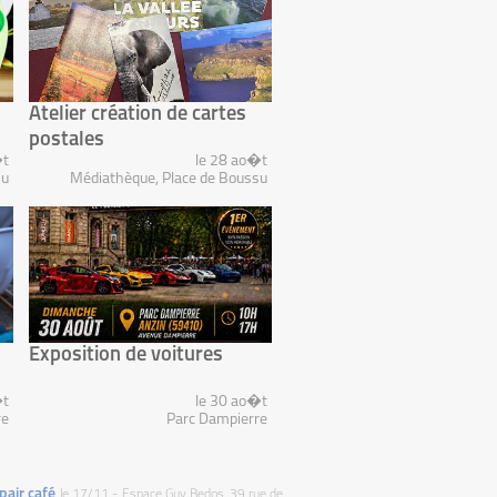
Atelier création de cartes
postales
�t
le 28 ao�t
su
Médiathèque, Place de Boussu
Exposition de voitures
�t
le 30 ao�t
re
Parc Dampierre
pair café
le 17/11 - Espace Guy Bedos, 39 rue de