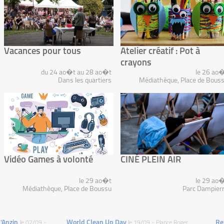
Vacances pour tous
Atelier créatif : Pot à
crayons
du 24 ao�t au 28 ao�t
le 26 ao
Dans les quartiers
Médiathèque, Place de Bous
Vidéo Games à volonté
CINÉ PLEIN AIR
le 29 ao�t
le 29 ao
Médiathèque, Place de Boussu
Parc Dampier
d'Anzin
World Clean Up Day
Re
le 02/09 -
le 19/09 - Plance Roger