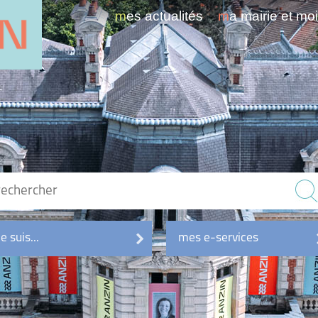
mes actualités
ma mairie et mo
je suis...
mes e-services