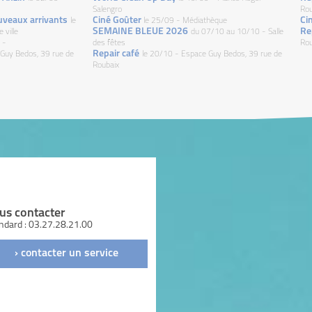
Salengro
Rou
uveaux arrivants
Ciné Goûter
Ci
le
le 25/09 - Médiathèque
SEMAINE BLEUE 2026
Re
 ville
du 07/10 au 10/10 - Salle
 -
des fêtes
Rou
Repair café
 Guy Bedos, 39 rue de
le 20/10 - Espace Guy Bedos, 39 rue de
Roubaix
us contacter
ndard : 03.27.28.21.00
› contacter un service