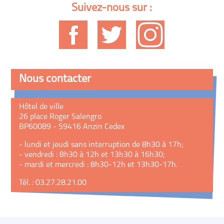
Suivez-nous sur :
Nous contacter
Hôtel de ville
26 place Roger Salengro
BP60089 - 59416 Anzin Cedex
- lundi et jeudi sans interruption de 8h30 à 17h;
- vendredi : 8h30 à 12h et 13h30 à 16h30;
- mardi et mercredi : 8h30-12h et 13h30-17h.
Tél. : 03.27.28.21.00