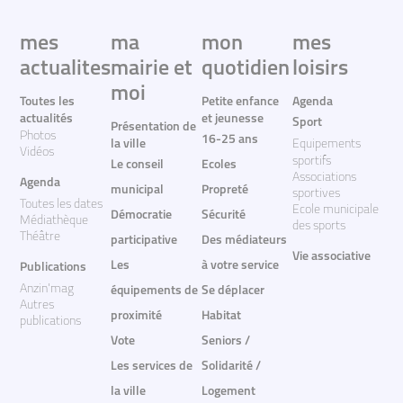
mes
ma
mon
mes
actualites
mairie et
quotidien
loisirs
moi
Toutes les
Petite enfance
Agenda
actualités
et jeunesse
Sport
Présentation de
Photos
16-25 ans
la ville
Equipements
Vidéos
sportifs
Le conseil
Ecoles
Associations
Agenda
municipal
Propreté
sportives
Toutes les dates
Ecole municipale
Démocratie
Sécurité
Médiathèque
des sports
Théâtre
participative
Des médiateurs
Vie associative
Les
à votre service
Publications
Anzin'mag
équipements de
Se déplacer
Autres
proximité
Habitat
publications
Vote
Seniors /
Les services de
Solidarité /
la ville
Logement