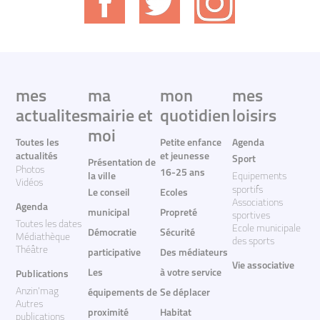
mes
ma
mon
mes
actualites
mairie et
quotidien
loisirs
moi
Toutes les
Petite enfance
Agenda
actualités
et jeunesse
Sport
Présentation de
Photos
16-25 ans
la ville
Equipements
Vidéos
sportifs
Le conseil
Ecoles
Associations
Agenda
municipal
Propreté
sportives
Toutes les dates
Ecole municipale
Démocratie
Sécurité
Médiathèque
des sports
Théâtre
participative
Des médiateurs
Vie associative
Les
à votre service
Publications
Anzin'mag
équipements de
Se déplacer
Autres
proximité
Habitat
publications