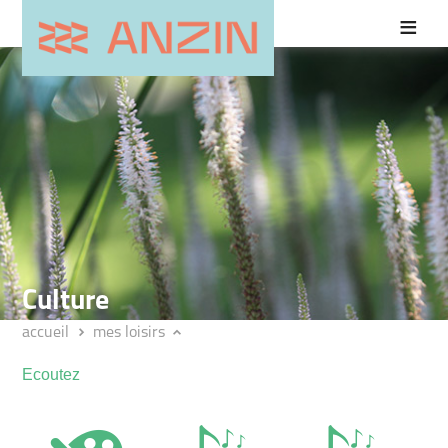
Culture
accueil
mes loisirs
Ecoutez