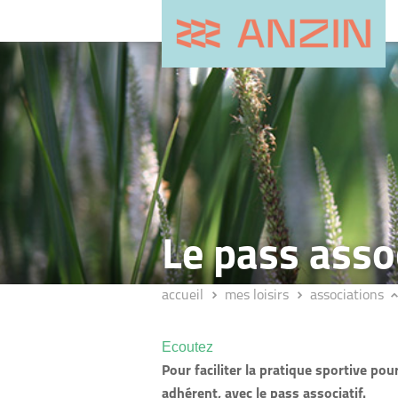
Le pass asso
accueil
mes loisirs
associations
Ecoutez
Pour faciliter la pratique sportive pou
adhérent, avec le pass associatif.