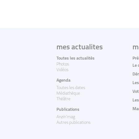
mes actualites
m
Toutes les actualités
Pré
Photos
Le 
Vidéos
Dém
Agenda
Les
Toutes les dates
Vot
Médiathèque
Théâtre
Les
Mar
Publications
Anzin'mag
Autres publications