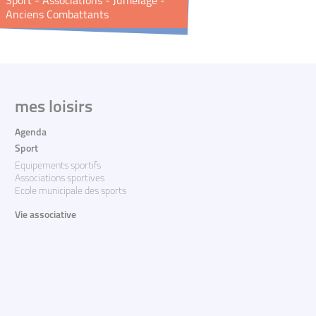
Sport - Associations - Jumelage -
Anciens Combattants
mes loisirs
Agenda
Sport
Equipements sportifs
Associations sportives
Ecole municipale des sports
Vie associative