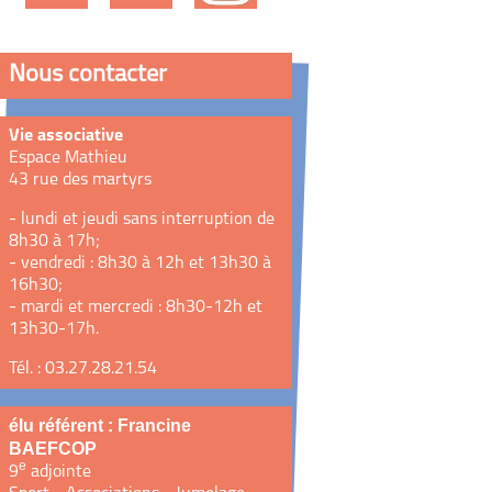
Nous contacter
Vie associative
Espace Mathieu
43 rue des martyrs
- lundi et jeudi sans interruption de
8h30 à 17h;
- vendredi : 8h30 à 12h et 13h30 à
16h30;
- mardi et mercredi : 8h30-12h et
13h30-17h.
Tél. : 03.27.28.21.54
élu référent : Francine
BAEFCOP
e
9
adjointe