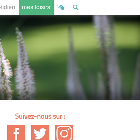
otidien
mes loisirs
Suivez-nous sur :