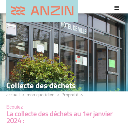
Collecte des déchets
accueil
mon quotidien
Propreté
Ecoutez
La collecte des déchets au 1er janvier
2024 :