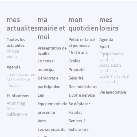
mes
ma
mon
mes
actualites
mairie et
quotidien
loisirs
moi
Toutes les
Petite enfance
Agenda
actualités
et jeunesse
Sport
Présentation de
Photos
16-25 ans
la ville
Equipements
Vidéos
sportifs
Le conseil
Ecoles
Associations
Agenda
municipal
Propreté
sportives
Toutes les dates
Ecole municipale
Démocratie
Sécurité
Médiathèque
des sports
Théâtre
participative
Des médiateurs
Vie associative
Les
à votre service
Publications
Anzin'mag
équipements de
Se déplacer
Autres
proximité
Habitat
publications
Vote
Seniors /
Les services de
Solidarité /