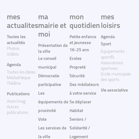
mes
ma
mon
mes
actualites
mairie et
quotidien
loisirs
moi
Toutes les
Petite enfance
Agenda
actualités
et jeunesse
Sport
Présentation de
Photos
16-25 ans
la ville
Equipements
Vidéos
sportifs
Le conseil
Ecoles
Associations
Agenda
municipal
Propreté
sportives
Toutes les dates
Ecole municipale
Démocratie
Sécurité
Médiathèque
des sports
Théâtre
participative
Des médiateurs
Vie associative
Les
à votre service
Publications
Anzin'mag
équipements de
Se déplacer
Autres
proximité
Habitat
publications
Vote
Seniors /
Les services de
Solidarité /
la ville
Logement