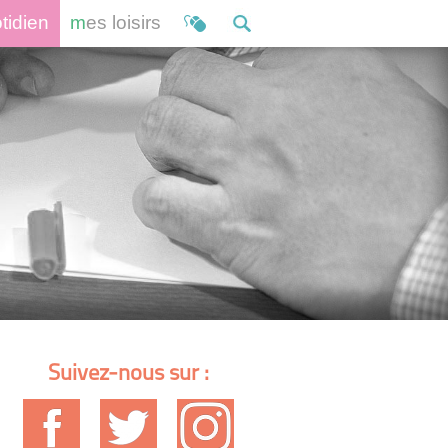
otidien
mes loisirs
Suivez-nous sur :