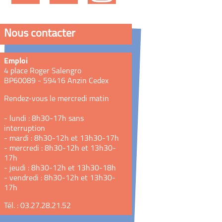
Nous contacter
Emploi
4 place Roger Salengro
BP60089 - 59416 Anzin Cedex
Rendez-vous le mercredi matin
- lundi : 8h30-17h sans
interruption
- mardi : 8h30-12h et 13h30-17h
- mercredi : 8h30-12h et 13h30-
17h
- jeudi : 8h30-12h et 13h30-18h
- vendredi : 8h30-12h et 13h30-
17h
Tél. : 03.27.28.21.52