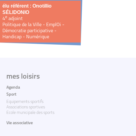
élu référent : Onotillio
SÉLIDONIO
e
4
adjoint
Politique de la Ville - EmplOi -
Démocratie participative -
Handicap - Numérique
mes loisirs
Agenda
Sport
Equipements sportifs
Associations sportives
Ecole municipale des sports
Vie associative