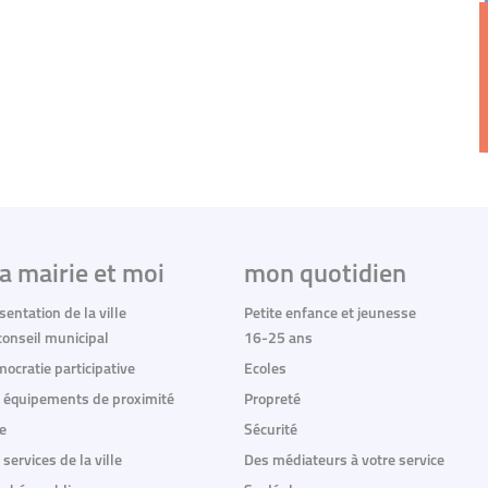
a mairie et moi
mon quotidien
sentation de la ville
Petite enfance et jeunesse
conseil municipal
16-25 ans
ocratie participative
Ecoles
 équipements de proximité
Propreté
e
Sécurité
 services de la ville
Des médiateurs à votre service