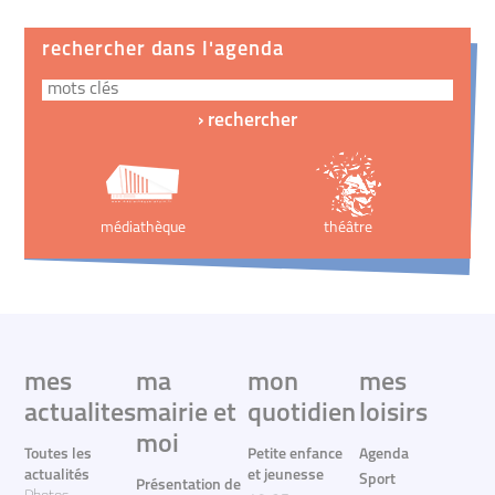
rechercher dans l'agenda
médiathèque
théâtre
mes
ma
mon
mes
actualites
mairie et
quotidien
loisirs
moi
Toutes les
Petite enfance
Agenda
actualités
et jeunesse
Sport
Présentation de