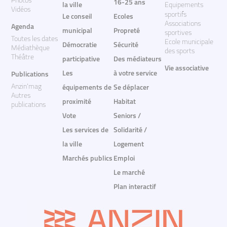
Photos
16-25 ans
la ville
Equipements
Vidéos
sportifs
Le conseil
Ecoles
Associations
Agenda
municipal
Propreté
sportives
Toutes les dates
Ecole municipale
Démocratie
Sécurité
Médiathèque
des sports
Théâtre
participative
Des médiateurs
Vie associative
Les
à votre service
Publications
Anzin'mag
équipements de
Se déplacer
Autres
proximité
Habitat
publications
Vote
Seniors /
Les services de
Solidarité /
la ville
Logement
Marchés publics
Emploi
Le marché
Plan interactif