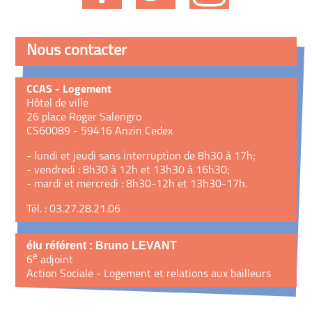
Nous contacter
CCAS - Logement
Hôtel de ville
26 place Roger Salengro
CS60089 - 59416 Anzin Cedex
- lundi et jeudi sans interruption de 8h30 à 17h;
- vendredi : 8h30 à 12h et 13h30 à 16h30;
- mardi et mercredi : 8h30-12h et 13h30-17h.
Tél. : 03.27.28.21.06
élu référent : Bruno LEVANT
e
6
adjoint
Action Sociale - Logement et relations aux bailleurs