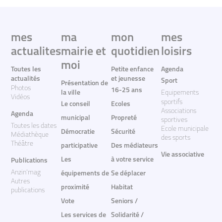
mes
ma
mon
mes
actualites
mairie et
quotidien
loisirs
moi
Toutes les
Petite enfance
Agenda
actualités
et jeunesse
Sport
Présentation de
Photos
16-25 ans
la ville
Equipements
Vidéos
sportifs
Le conseil
Ecoles
Associations
Agenda
municipal
Propreté
sportives
Toutes les dates
Ecole municipale
Démocratie
Sécurité
Médiathèque
des sports
Théâtre
participative
Des médiateurs
Vie associative
Les
à votre service
Publications
Anzin'mag
équipements de
Se déplacer
Autres
proximité
Habitat
publications
Vote
Seniors /
Les services de
Solidarité /