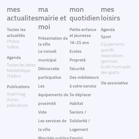
mes
ma
mon
mes
actualites
mairie et
quotidien
loisirs
moi
Toutes les
Petite enfance
Agenda
actualités
et jeunesse
Sport
Présentation de
Photos
16-25 ans
la ville
Equipements
Vidéos
sportifs
Le conseil
Ecoles
Associations
Agenda
municipal
Propreté
sportives
Toutes les dates
Ecole municipale
Démocratie
Sécurité
Médiathèque
des sports
Théâtre
participative
Des médiateurs
Vie associative
Les
à votre service
Publications
Anzin'mag
équipements de
Se déplacer
Autres
proximité
Habitat
publications
Vote
Seniors /
Les services de
Solidarité /
la ville
Logement
Marchés publics
Emploi