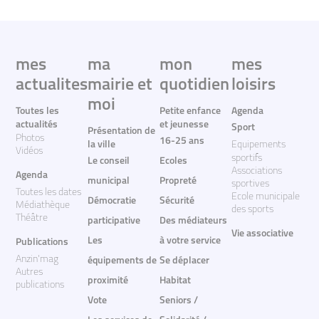
mes
ma
mon
mes
actualites
mairie et
quotidien
loisirs
moi
Toutes les
Petite enfance
Agenda
actualités
et jeunesse
Sport
Présentation de
Photos
16-25 ans
la ville
Equipements
Vidéos
sportifs
Le conseil
Ecoles
Associations
Agenda
municipal
Propreté
sportives
Toutes les dates
Ecole municipale
Démocratie
Sécurité
Médiathèque
des sports
Théâtre
participative
Des médiateurs
Vie associative
Les
à votre service
Publications
Anzin'mag
équipements de
Se déplacer
Autres
proximité
Habitat
publications
Vote
Seniors /