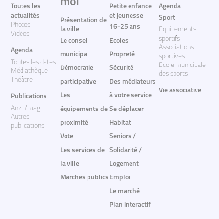
moi
Toutes les
Petite enfance
Agenda
actualités
et jeunesse
Sport
Présentation de
Photos
16-25 ans
la ville
Equipements
Vidéos
sportifs
Le conseil
Ecoles
Associations
Agenda
municipal
Propreté
sportives
Toutes les dates
Ecole municipale
Démocratie
Sécurité
Médiathèque
des sports
Théâtre
participative
Des médiateurs
Vie associative
Les
à votre service
Publications
Anzin'mag
équipements de
Se déplacer
Autres
proximité
Habitat
publications
Vote
Seniors /
Les services de
Solidarité /
la ville
Logement
Marchés publics
Emploi
Le marché
Plan interactif