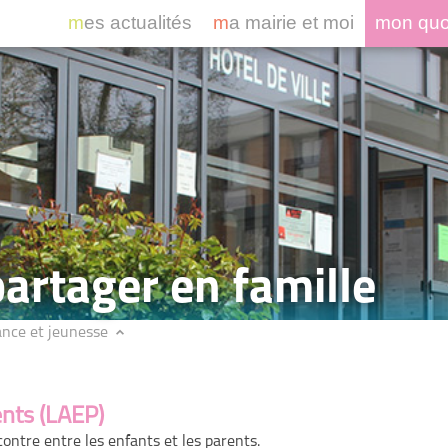
mes actualités
ma mairie et moi
mon qu
partager en famille
ance et jeunesse
ents (LAEP)
contre entre les enfants et les parents.