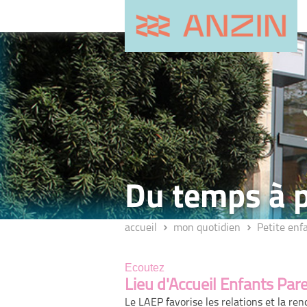
Du temps à 
accueil
mon quotidien
Petite enf
Ecoutez
Lieu d'Accueil Enfants Par
Le LAEP favorise les relations et la ren