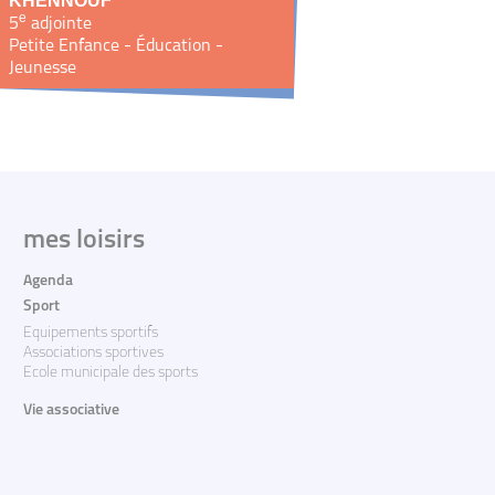
KHENNOUF
e
5
adjointe
Petite Enfance - Éducation -
Jeunesse
mes loisirs
Agenda
Sport
Equipements sportifs
Associations sportives
Ecole municipale des sports
Vie associative