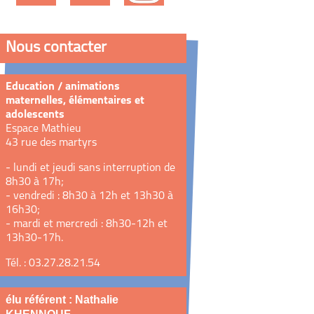
Nous contacter
Education / animations
maternelles, élémentaires et
adolescents
Espace Mathieu
43 rue des martyrs
- lundi et jeudi sans interruption de
8h30 à 17h;
- vendredi : 8h30 à 12h et 13h30 à
16h30;
- mardi et mercredi : 8h30-12h et
13h30-17h.
Tél. : 03.27.28.21.54
élu référent : Nathalie