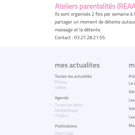
Ateliers parentalités (REA
Ils sont organisés 2 fois par semaine à 
partager un moment de détente autour d
massage et la détente.
Contact : 03.27.28.21.55.
mes actualites
m
Toutes les actualités
Pré
Photos
Le 
Vidéos
Dém
Agenda
Les
Toutes les dates
Vot
Médiathèque
Théâtre
Les
Mar
Publications
Anzin'mag