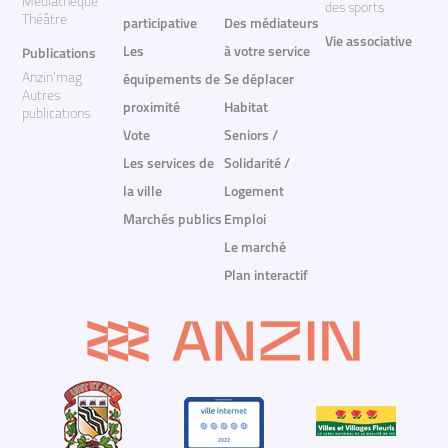
Médiathèque
des sports
Théâtre
participative
Des médiateurs
Vie associative
Les
à votre service
Publications
Anzin'mag
équipements de
Se déplacer
Autres
proximité
Habitat
publications
Vote
Seniors /
Les services de
Solidarité /
la ville
Logement
Marchés publics
Emploi
Le marché
Plan interactif