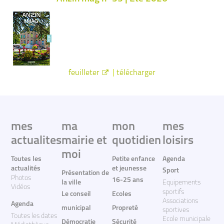
|
feuilleter
télécharger
mes
ma
mon
mes
actualites
mairie et
quotidien
loisirs
moi
Toutes les
Petite enfance
Agenda
actualités
et jeunesse
Sport
Présentation de
Photos
16-25 ans
la ville
Equipements
Vidéos
sportifs
Le conseil
Ecoles
Associations
Agenda
municipal
Propreté
sportives
Toutes les dates
Ecole municipale
Démocratie
Sécurité