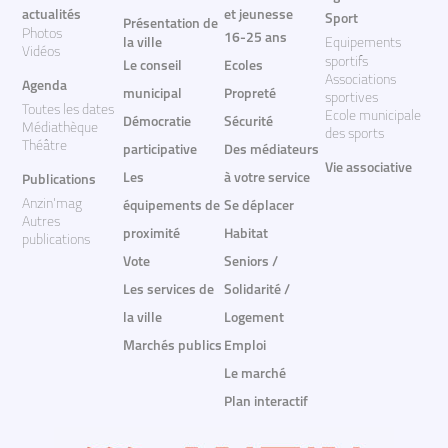
actualités
et jeunesse
Sport
Présentation de
Photos
16-25 ans
la ville
Equipements
Vidéos
sportifs
Le conseil
Ecoles
Associations
Agenda
municipal
Propreté
sportives
Toutes les dates
Ecole municipale
Démocratie
Sécurité
Médiathèque
des sports
Théâtre
participative
Des médiateurs
Vie associative
Les
à votre service
Publications
Anzin'mag
équipements de
Se déplacer
Autres
proximité
Habitat
publications
Vote
Seniors /
Les services de
Solidarité /
la ville
Logement
Marchés publics
Emploi
Le marché
Plan interactif