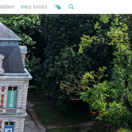
otidien
mes loisirs