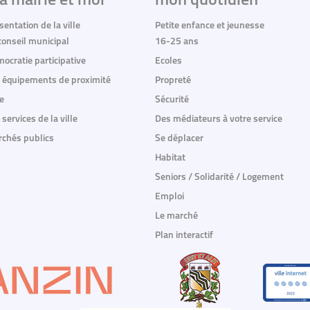
a mairie et moi
mon quotidien
sentation de la ville
Petite enfance et jeunesse
conseil municipal
16-25 ans
ocratie participative
Ecoles
 équipements de proximité
Propreté
e
Sécurité
 services de la ville
Des médiateurs à votre service
chés publics
Se déplacer
Habitat
Seniors / Solidarité / Logement
Emploi
Le marché
Plan interactif