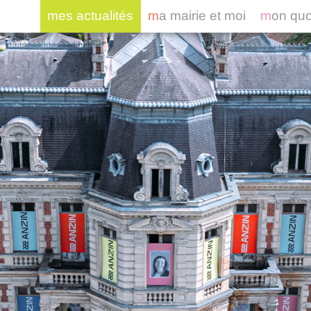
mes actualités
ma mairie et moi
mon qu