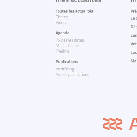
mes actualites
m
Toutes les actualités
Pré
Photos
Le 
Vidéos
Dém
Agenda
Les
Toutes les dates
Vot
Médiathèque
Théâtre
Les
Mar
Publications
Anzin'mag
Autres publications