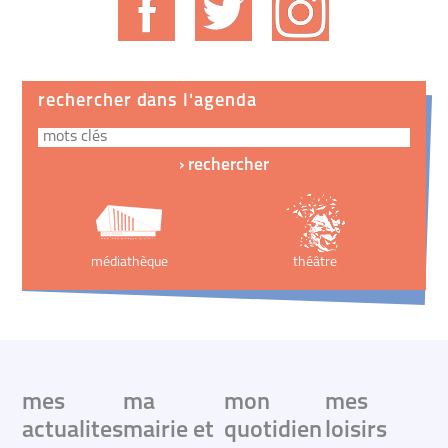
rechercher dans l'agenda
médiathèque
théâtre
mes
ma
mon
mes
actualites
mairie et
quotidien
loisirs