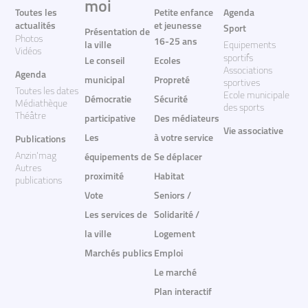
moi
Toutes les
Petite enfance
Agenda
actualités
et jeunesse
Sport
Présentation de
Photos
16-25 ans
la ville
Equipements
Vidéos
sportifs
Le conseil
Ecoles
Associations
Agenda
municipal
Propreté
sportives
Toutes les dates
Ecole municipale
Démocratie
Sécurité
Médiathèque
des sports
Théâtre
participative
Des médiateurs
Vie associative
Les
à votre service
Publications
Anzin'mag
équipements de
Se déplacer
Autres
proximité
Habitat
publications
Vote
Seniors /
Les services de
Solidarité /
la ville
Logement
Marchés publics
Emploi
Le marché
Plan interactif