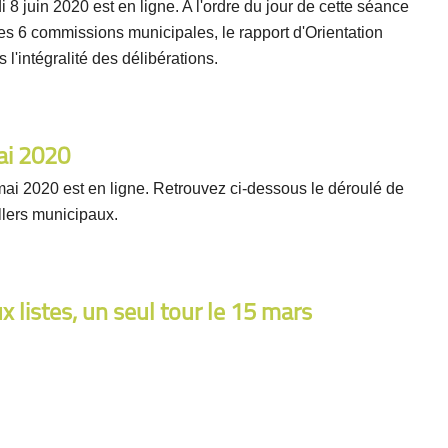
 8 juin 2020 est en ligne. A l'ordre du jour de cette séance
s 6 commissions municipales, le rapport d'Orientation
l'intégralité des délibérations.
ai 2020
mai 2020 est en ligne. Retrouvez ci-dessous le déroulé de
llers municipaux.
x listes, un seul tour le 15 mars
re étant dépassée, nous savons aujourd'hui que seules deux
nicipales. En conséquence, celles-ci se dérouleront en un