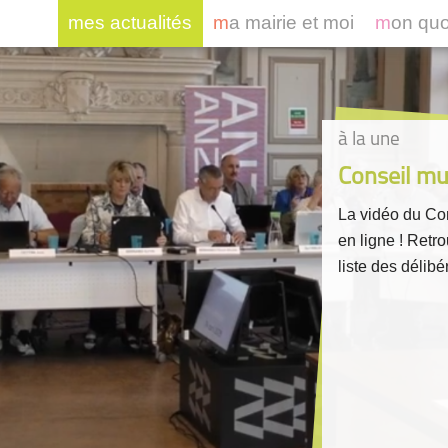
mes actualités
ma mairie et moi
mon qu
à la une
Conseil mun
La vidéo du Con
en ligne ! Retr
liste des délibér