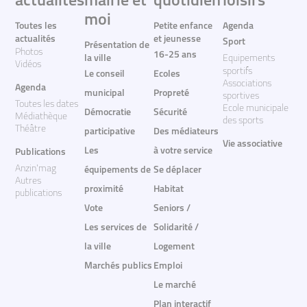
actualites
mairie et
quotidien
loisirs
moi
Toutes les
Petite enfance
Agenda
actualités
et jeunesse
Sport
Présentation de
Photos
16-25 ans
la ville
Equipements
Vidéos
sportifs
Le conseil
Ecoles
Associations
Agenda
municipal
Propreté
sportives
Toutes les dates
Ecole municipale
Démocratie
Sécurité
Médiathèque
des sports
Théâtre
participative
Des médiateurs
Vie associative
Les
à votre service
Publications
Anzin'mag
équipements de
Se déplacer
Autres
proximité
Habitat
publications
Vote
Seniors /
Les services de
Solidarité /
la ville
Logement
Marchés publics
Emploi
Le marché
Plan interactif