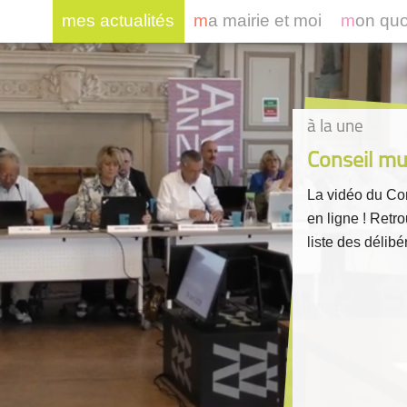
mes actualités
ma mairie et moi
mon qu
à la une
Conseil mun
La vidéo du Con
en ligne ! Retr
liste des délibér