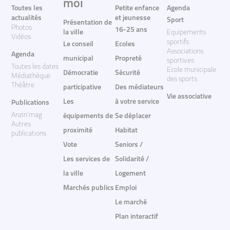
moi
Toutes les
Petite enfance
Agenda
actualités
et jeunesse
Sport
Présentation de
Photos
16-25 ans
la ville
Equipements
Vidéos
sportifs
Le conseil
Ecoles
Associations
Agenda
municipal
Propreté
sportives
Toutes les dates
Ecole municipale
Démocratie
Sécurité
Médiathèque
des sports
Théâtre
participative
Des médiateurs
Vie associative
Les
à votre service
Publications
Anzin'mag
équipements de
Se déplacer
Autres
proximité
Habitat
publications
Vote
Seniors /
Les services de
Solidarité /
la ville
Logement
Marchés publics
Emploi
Le marché
Plan interactif