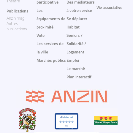
Théâtre
participative
Des médiateurs
Vie associative
Les
à votre service
Publications
Anzin'mag
équipements de
Se déplacer
Autres
proximité
Habitat
publications
Vote
Seniors /
Les services de
Solidarité /
la ville
Logement
Marchés publics
Emploi
Le marché
Plan interactif