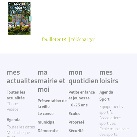
|
feuilleter
télécharger
mes
ma
mon
mes
actualites
mairie et
quotidien
loisirs
moi
Toutes les
Petite enfance
Agenda
actualités
et jeunesse
Sport
Présentation de
Photos
16-25 ans
la ville
Equipements
Vidéos
sportifs
Le conseil
Ecoles
Associations
Agenda
municipal
Propreté
sportives
Toutes les dates
Ecole municipale
Démocratie
Sécurité
Médiathèque
des sports