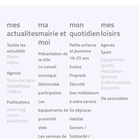
mes
ma
mon
mes
actualites
mairie et
quotidien
loisirs
moi
Toutes les
Petite enfance
Agenda
actualités
et jeunesse
Sport
Présentation de
Photos
16-25 ans
la ville
Equipements
Vidéos
sportifs
Le conseil
Ecoles
Associations
Agenda
municipal
Propreté
sportives
Toutes les dates
Ecole municipale
Démocratie
Sécurité
Médiathèque
des sports
Théâtre
participative
Des médiateurs
Vie associative
Les
à votre service
Publications
Anzin'mag
équipements de
Se déplacer
Autres
proximité
Habitat
publications
Vote
Seniors /
Les services de
Solidarité /