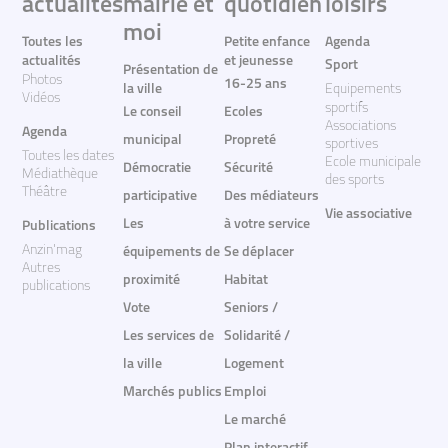
actualites
mairie et
quotidien
loisirs
moi
Toutes les
Petite enfance
Agenda
actualités
et jeunesse
Sport
Présentation de
Photos
16-25 ans
la ville
Equipements
Vidéos
sportifs
Le conseil
Ecoles
Associations
Agenda
municipal
Propreté
sportives
Toutes les dates
Ecole municipale
Démocratie
Sécurité
Médiathèque
des sports
Théâtre
participative
Des médiateurs
Vie associative
Les
à votre service
Publications
Anzin'mag
équipements de
Se déplacer
Autres
proximité
Habitat
publications
Vote
Seniors /
Les services de
Solidarité /
la ville
Logement
Marchés publics
Emploi
Le marché