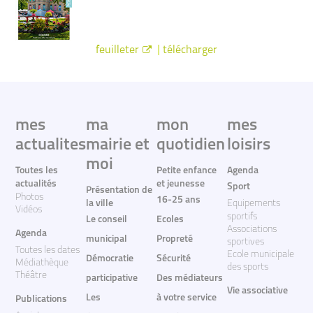
|
feuilleter
télécharger
mes
ma
mon
mes
actualites
mairie et
quotidien
loisirs
moi
Toutes les
Petite enfance
Agenda
actualités
et jeunesse
Sport
Présentation de
Photos
16-25 ans
la ville
Equipements
Vidéos
sportifs
Le conseil
Ecoles
Associations
Agenda
municipal
Propreté
sportives
Toutes les dates
Ecole municipale
Démocratie
Sécurité
Médiathèque
des sports
Théâtre
participative
Des médiateurs
Vie associative
Les
à votre service
Publications