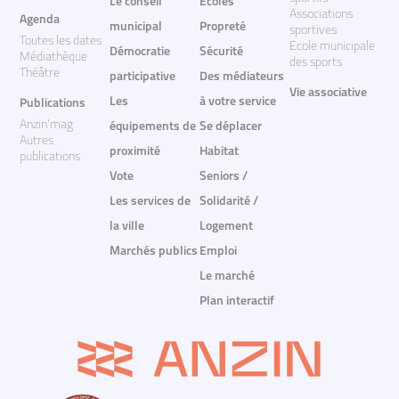
Le conseil
Ecoles
Associations
Agenda
municipal
Propreté
sportives
Toutes les dates
Ecole municipale
Démocratie
Sécurité
Médiathèque
des sports
Théâtre
participative
Des médiateurs
Vie associative
Les
à votre service
Publications
Anzin'mag
équipements de
Se déplacer
Autres
proximité
Habitat
publications
Vote
Seniors /
Les services de
Solidarité /
la ville
Logement
Marchés publics
Emploi
Le marché
Plan interactif