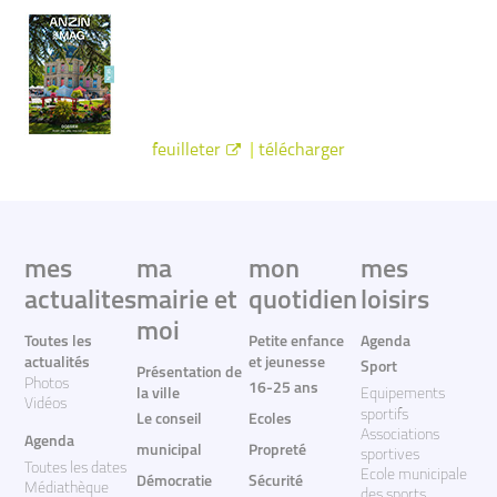
|
feuilleter
télécharger
mes
ma
mon
mes
actualites
mairie et
quotidien
loisirs
moi
Toutes les
Petite enfance
Agenda
actualités
et jeunesse
Sport
Présentation de
Photos
16-25 ans
la ville
Equipements
Vidéos
sportifs
Le conseil
Ecoles
Associations
Agenda
municipal
Propreté
sportives
Toutes les dates
Ecole municipale
Démocratie
Sécurité
Médiathèque
des sports