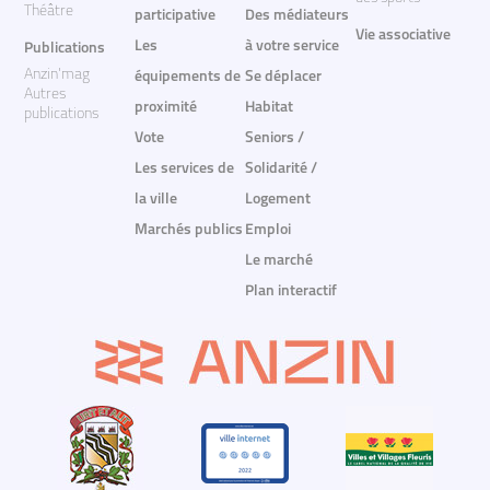
Théâtre
participative
Des médiateurs
Vie associative
Les
à votre service
Publications
Anzin'mag
équipements de
Se déplacer
Autres
proximité
Habitat
publications
Vote
Seniors /
Les services de
Solidarité /
la ville
Logement
Marchés publics
Emploi
Le marché
Plan interactif